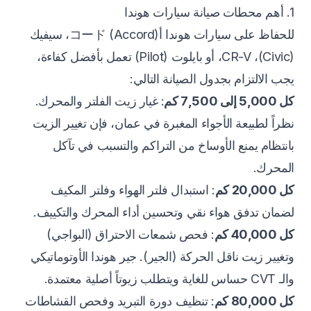
1. أهم محطات صيانة سيارات هوندا
للحفاظ على سيارات هوندا أコード (Accord)، سيفيك
(Civic)، CR-V، أو بايلوت (Pilot) تعمل بأفضل كفاءة،
يجب الالتزام بجدول الصيانة التالي:
كل 5,000 إلى 7,500 كم
: غيار زيت الفلتر والمحرك.
نظراً لطبيعة الأجواء المغبرة في عمان، فإن تغيير الزيت
بانتظام يمنع الأوساخ من التراكم والتسبب في تآكل
المحرك.
كل 20,000 كم
: استبدال فلتر الهواء وفلتر المكيف
لضمان تدفق هواء نقي وتحسين أداء المحرك والتكييف.
كل 40,000 كم
: فحص شمعات الاحتراق (البواجي)
وتغيير زيت ناقل الحركة (الجير). جير هوندا الأوتوماتيكي
والـ CVT حساس للغاية ويتطلب زيوتاً أصلية معتمدة.
كل 80,000 كم
: تنظيف دورة التبريد وفحص القشاطات